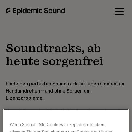
Soundtracks, ab
heute sorgenfrei
Finde den perfekten Soundtrack für jeden Content im
Handumdrehen – und ohne Sorgen um
Lizenzprobleme.
Unser "Enterprise Plan“ deckt alles ab, was du rund
um Soundtracks benötigst:
Wenn Sie auf „Alle Cookies akzeptieren“ klicken,
Ein umfassendes, weltweit greifendes
stimmen Sie der Speicherung von Cookies auf Ihrem