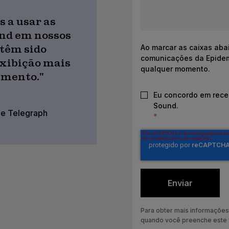
 a usar as
nd em nossos
Ao marcar as caixas aba
 têm sido
comunicações da Epidemi
exibição mais
qualquer momento.
amento."
Eu concordo em rece
Sound.
he Telegraph
*
Para obter mais informaçõe
quando você preenche este 