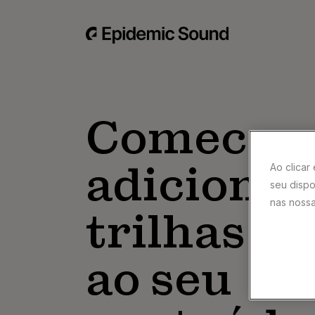
Comece a
Ao clicar
adicionar
seu dispo
nas nossa
trilhas s
ao seu