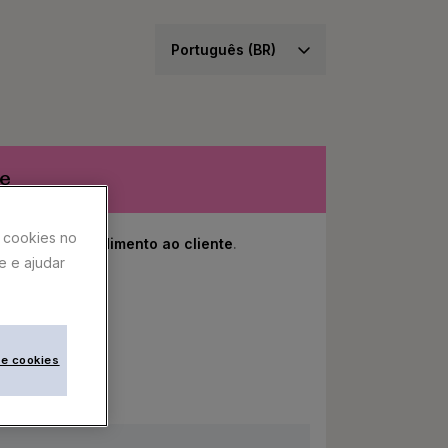
e
 cookies no
ale com o atendimento ao cliente
.
te e ajudar
de cookies